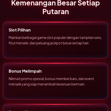
Kemenangan Besar Setiap
Putaran
Slot Pilihan
Mainkan berbagai game slot populer dengan tampilan seru,
fitur menarik, dan peluang jackpot besar setiap hari.
Bonus Melimpah
Nikmati promo spesial, bonus member baru, dan event
menarik yang siap menambah keseruan bermain.