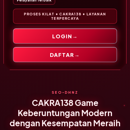
Pelayanan Terbaik
PROSES KILAT • CAKRA138 • LAYANAN
TERPERCAYA
→
LOGIN
→
DAFTAR
SEO-DHNZ
CAKRA138 Game
Keberuntungan Modern
dengan Kesempatan Meraih