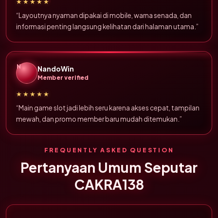
★★★★★
“Layoutnya nyaman dipakai di mobile, warna senada, dan
informasi penting langsung kelihatan dari halaman utama.”
N
NandoWin
Member verified
★★★★★
“Main game slot jadi lebih seru karena akses cepat, tampilan
mewah, dan promo member baru mudah ditemukan.”
FREQUENTLY ASKED QUESTION
Pertanyaan Umum Seputar
CAKRA138