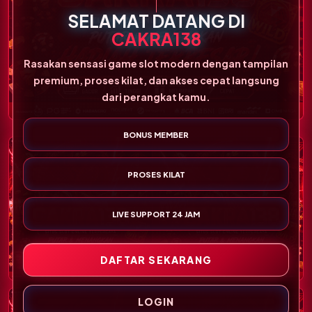
SELAMAT DATANG DI
CAKRA138
Rasakan sensasi game slot modern dengan tampilan
premium, proses kilat, dan akses cepat langsung
dari perangkat kamu.
BONUS MEMBER
PROSES KILAT
LIVE SUPPORT 24 JAM
DAFTAR SEKARANG
LOGIN