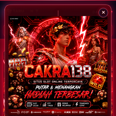
×
DAFTAR
↗
LOGIN
DAFTAR
BONUS
LIVE CHAT