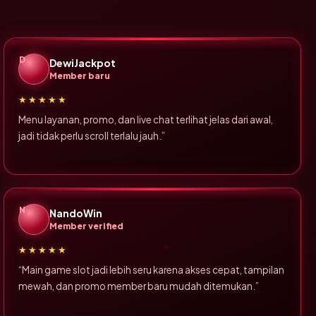
D
DewiJackpot
Member baru
★★★★★
Menu layanan, promo, dan live chat terlihat jelas dari awal,
jadi tidak perlu scroll terlalu jauh.”
N
NandoWin
Member verified
★★★★★
“Main game slot jadi lebih seru karena akses cepat, tampilan
mewah, dan promo member baru mudah ditemukan.”