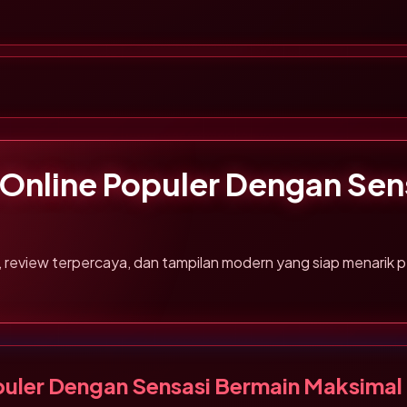
Online Populer Dengan Sen
eview terpercaya, dan tampilan modern yang siap menarik p
uler Dengan Sensasi Bermain Maksimal