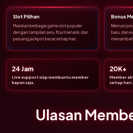
Slot Pilihan
Bonus M
Mainkan berbagai game slot populer
Nikmati pr
dengan tampilan seru, fitur menarik, dan
baru, dan e
peluang jackpot besar setiap hari.
menambah 
24 Jam
20K+
Live support siap membantu member
Member akt
kapan saja.
setiap hari
Ulasan Membe