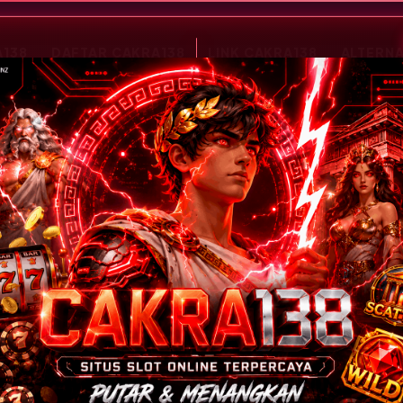
A138
DAFTAR CAKRA138
LINK CAKRA138
ALTERNA