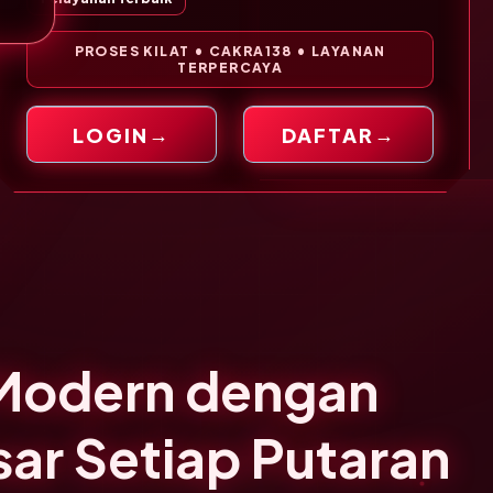
PROSES KILAT • CAKRA138 • LAYANAN
TERPERCAYA
→
→
LOGIN
DAFTAR
Modern dengan
r Setiap Putaran