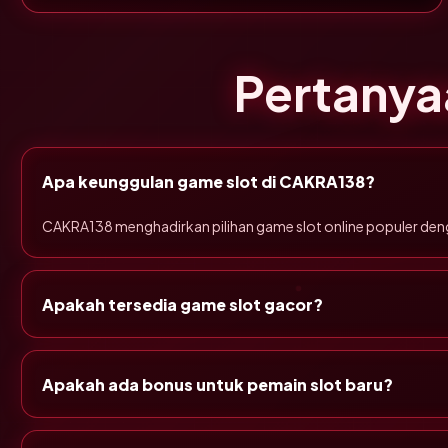
Pertany
Apa keunggulan game slot di CAKRA138?
CAKRA138 menghadirkan pilihan game slot online populer den
Apakah tersedia game slot gacor?
Apakah ada bonus untuk pemain slot baru?