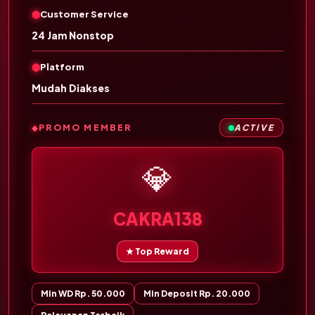
Customer Service
24 Jam Nonstop
Platform
Mudah Diakses
PROMO MEMBER
ACTIVE
💎
CAKRA138
★ Top Reward
Min WD Rp. 50.000
Min Deposit Rp. 20.000