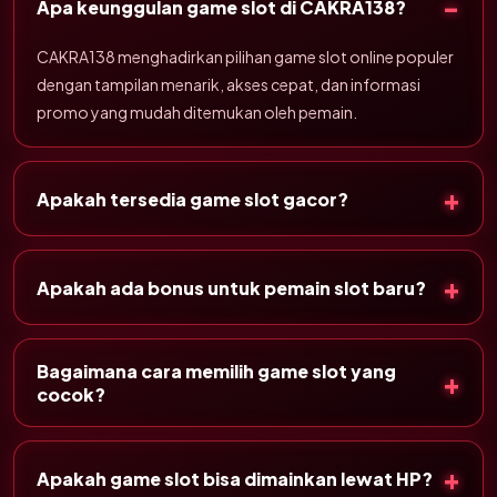
Apa keunggulan game slot di CAKRA138?
CAKRA138 menghadirkan pilihan game slot online populer
dengan tampilan menarik, akses cepat, dan informasi
promo yang mudah ditemukan oleh pemain.
Apakah tersedia game slot gacor?
Apakah ada bonus untuk pemain slot baru?
Bagaimana cara memilih game slot yang
cocok?
Apakah game slot bisa dimainkan lewat HP?