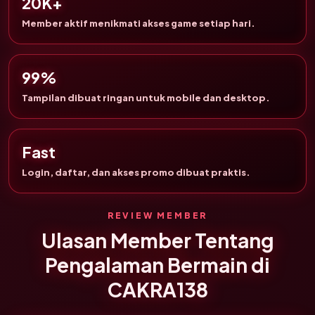
20K+
Member aktif menikmati akses game setiap hari.
99%
Tampilan dibuat ringan untuk mobile dan desktop.
Fast
Login, daftar, dan akses promo dibuat praktis.
REVIEW MEMBER
Ulasan Member Tentang
Pengalaman Bermain di
CAKRA138