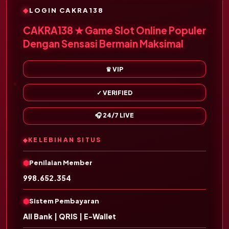
LOGIN CAKRA138
CAKRA138 ★ Game Slot Online Populer
Dengan Sensasi Bermain Maksimal
♛ VIP
✓ VERIFIED
🎧 24/7 LIVE
KELEBIHAN SITUS
Penilaian Member
998.652.354
Sistem Pembayaran
All Bank | QRIS | E-Wallet