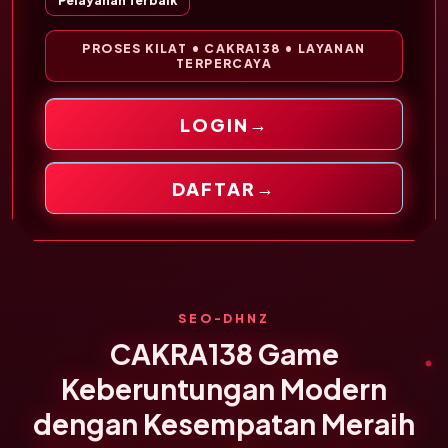
Pelayanan Terbaik
PROSES KILAT • CAKRA138 • LAYANAN
TERPERCAYA
→
LOGIN
→
DAFTAR
SEO-DHNZ
CAKRA138 Game
Keberuntungan Modern
dengan Kesempatan Meraih